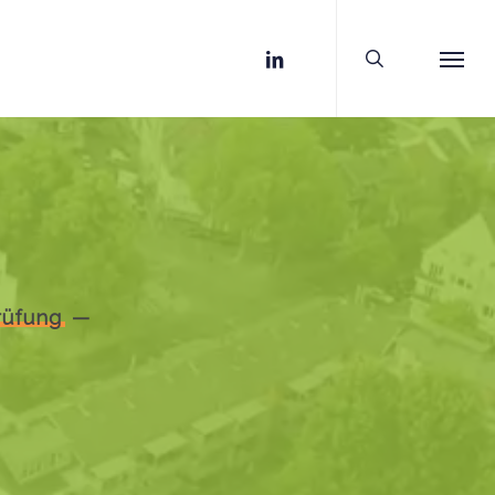
search
linkedin
Menu
rüfung
—