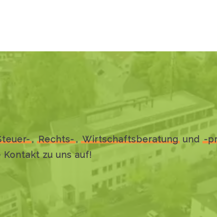
Steuer-
,
Rechts-
,
Wirtschaftsberatung
und
-p
Kontakt zu uns auf!